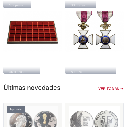
167 piezas
80 piezas
Accesorios
Condecoraciones
45 piezas
6 piezas
Últimas novedades
VER TODAS →
Agotado