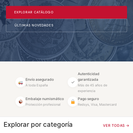
EXPLORAR CATÁLOGO
ÚLTIMAS NOVEDADES
Autenticidad
Envío asegurado
garantizada
✓
A toda España
Más de 45 años de
experiencia
Embalaje numismático
Pago seguro
Protección profesional
Redsys, Visa, Mastercard
Explorar por categoría
VER TODAS →