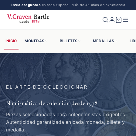
Envío asegurado
en toda España · Más de 45 años de experiencia
INICIO
MONEDAS
BILLETES
MEDALLAS
LI
EL ARTE DE COLECCIONAR
Numismática de colección desde 1978
Piezas seleccionadas para coleccionistas exigentes.
Autenticidad garantizada en cada moneda, billete y
medalla.