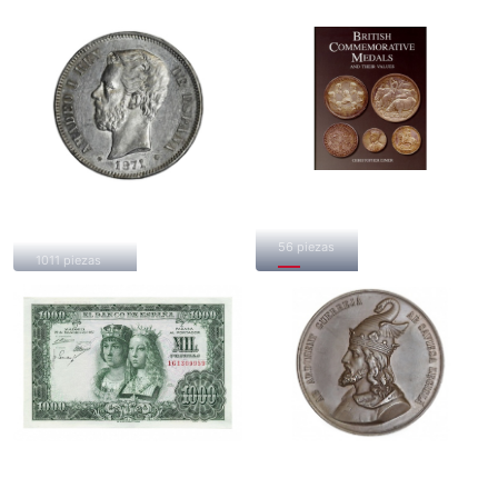
Libros
Monedas
56 piezas
1011 piezas
Billetes
Medallas