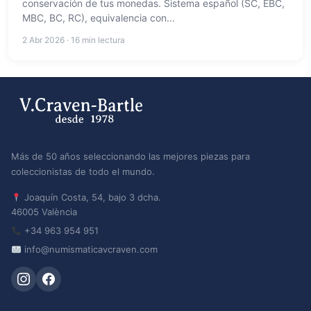
conservación de tus monedas. Sistema español (SC, EBC,
MBC, BC, RC), equivalencia con...
2 Abr 2026 · 16 min lectura
Más de 50 años seleccionando las mejores piezas para
coleccionistas de todo el mundo.
Joaquín Costa, 54, bajo 3 dcha.
46005 València
+34 963 954 951
info@numismaticavcraven.com