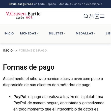
Envío asegurado
en toda España · Más de 45 años de experiencia
INICIO
MONEDAS
BILLETES
MEDALLAS
LI
INICIO
FORMAS DE PAGO
Formas de pago
Actualmente el sitio web numismaticavcraven.com pone a
disposición de sus clientes dos métodos de pago:
PayPal:
el pago se realiza a través de la plataforma
PayPal, de manera segura, encriptada y garantizando
en todo momento que el intercambio de datos es