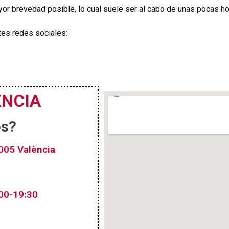
r brevedad posible, lo cual suele ser al cabo de unas pocas hor
tes redes sociales:
ENCIA
os?
005 València
:00-19:30