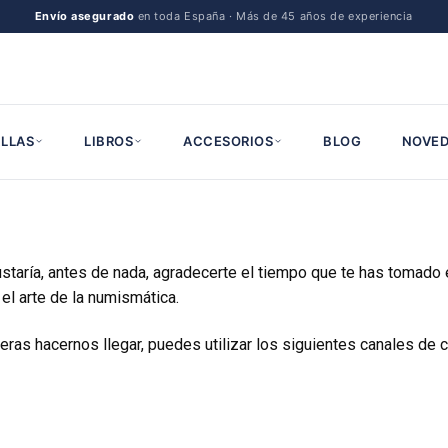
Envío asegurado
en toda España · Más de 45 años de experiencia
LLAS
LIBROS
ACCESORIOS
BLOG
NOVED
aría, antes de nada, agradecerte el tiempo que te has tomado e
el arte de la numismática.
eras hacernos llegar, puedes utilizar los siguientes canales de