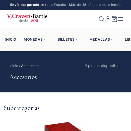
Accesorios
Envío asegurado
en toda España · Más de 45 años de experiencia
INICIO
MONEDAS
BILLETES
MEDALLAS
LI
9 piezas disponibles
Inicio
›
Accesorios
Accesorios
Subcategorías