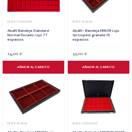
SERIE STANDARD
SERIE MINOR
Abafil Bandeja Standard
Abafil- Bandeja MINOR Lujo
Normal flocado rojo 77
terciopelo granate 15
espacios
espacios
14,00
€
32,00
€
AÑADIR AL CARRITO
AÑADIR AL CARRITO
SERIE STANDARD
SERIE MINOR