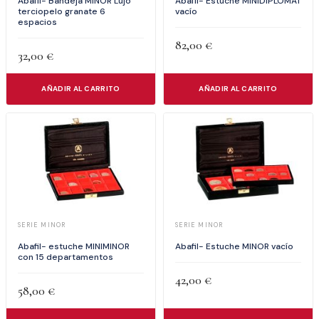
Abafil- Estuche MINIDIPLOMAT
Abafil- Bandeja MINOR Lujo
vacío
terciopelo granate 6
espacios
82,00
€
32,00
€
AÑADIR AL CARRITO
AÑADIR AL CARRITO
SERIE MINOR
SERIE MINOR
Abafil- estuche MINIMINOR
Abafil- Estuche MINOR vacío
con 15 departamentos
42,00
€
58,00
€