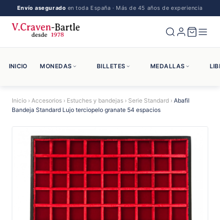
Envío asegurado
en toda España · Más de 45 años de experiencia
INICIO
MONEDAS
BILLETES
MEDALLAS
LI
Inicio
›
Accesorios
›
Estuches y bandejas
›
Serie Standard
›
Abafil
Bandeja Standard Lujo terciopelo granate 54 espacios