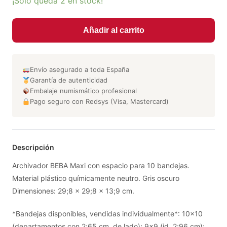
¡Solo queda 2 en stock!
Añadir al carrito
Envío asegurado a toda España
Garantía de autenticidad
Embalaje numismático profesional
Pago seguro con Redsys (Visa, Mastercard)
Descripción
Archivador BEBA Maxi con espacio para 10 bandejas.
Material plástico químicamente neutro. Gris oscuro
Dimensiones: 29;8 x 29;8 x 13;9 cm.
*Bandejas disponibles, vendidas individualmente*: 10x10
(departamentos con 2;65 cm. de lado); 9x9 (id. 2;96 cm);