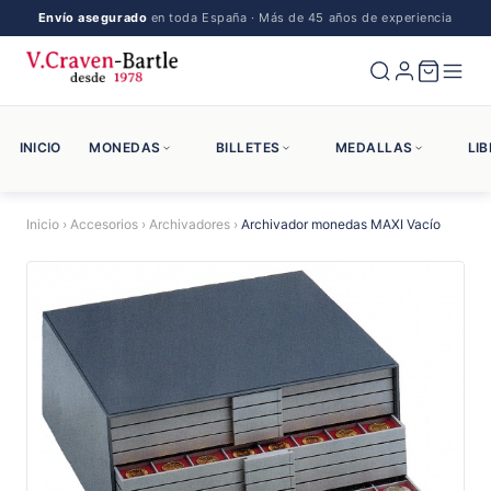
Envío asegurado
en toda España · Más de 45 años de experiencia
INICIO
MONEDAS
BILLETES
MEDALLAS
LI
Inicio
›
Accesorios
›
Archivadores
›
Archivador monedas MAXI Vacío