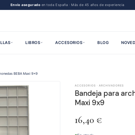
Envío asegurado
en toda España · Más de 45 años de experiencia
LLAS
LIBROS
ACCESORIOS
BLOG
NOVED
 monedas BEBA Maxi 9x9
ACCESORIOS · ARCHIVADORES
Bandeja para arc
Maxi 9x9
16,40
€