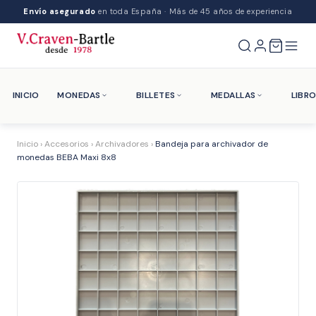
Envío asegurado
en toda España · Más de 45 años de experiencia
INICIO
MONEDAS
BILLETES
MEDALLAS
LIBR
Inicio
›
Accesorios
›
Archivadores
›
Bandeja para archivador de
monedas BEBA Maxi 8x8