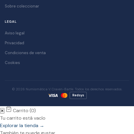
Sobre coleccionar
LEGAL
Aviso legal
Privacidad
Condiciones de venta
Cookies
© 2026 Numismática V. Craven-Bartle. Todos los derechos reservados.
Redsys
Carrito (
0
)
✕
Tu carrito está vacío
Explorar la tienda →
También te puede gustar