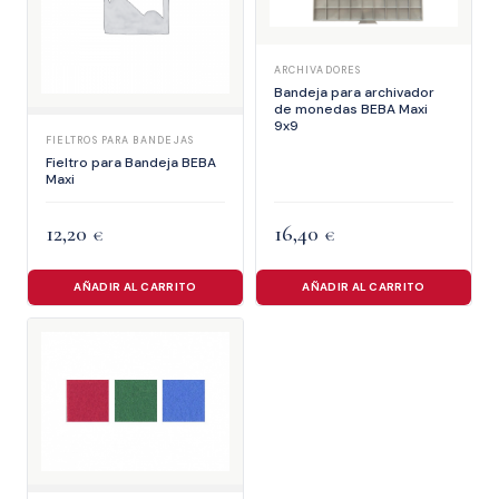
ARCHIVADORES
Bandeja para archivador
de monedas BEBA Maxi
9x9
FIELTROS PARA BANDEJAS
Fieltro para Bandeja BEBA
Maxi
12,20
16,40
€
€
AÑADIR AL CARRITO
AÑADIR AL CARRITO