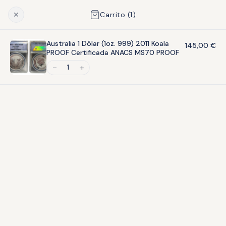
ANACS MS70 PROOF” se ha añadido a tu carrito.
Ver Carrito
✕
Carrito (
1
)
Australia 1 Dólar (1oz. 999) 2011 Koala
145,00
€
PROOF Certificada ANACS MS70 PROOF
1
BILLETES
BILLETES
Nuevo catálogo
Les Emissions Monetaries
especializado de notafilia
Oficials de la Guerra Civil
española (Segunda Edición)
(1936-1939) volum 1: Andorra;
Illes Balears i Catalunya
59,00
€
120,00
€
AÑADIR AL CARRITO
AÑADIR AL CARRITO