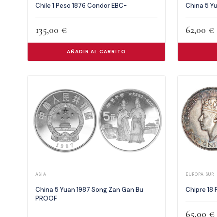
Chile 1 Peso 1876 Condor EBC-
China 5 Y
135,00
€
62,00
€
AÑADIR AL CARRITO
ASIA
EUROPA SUR
China 5 Yuan 1987 Song Zan Gan Bu
Chipre 18 
PROOF
65,00
€