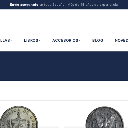
Envío asegurado
en toda España · Más de 45 años de experiencia
LLAS
LIBROS
ACCESORIOS
BLOG
NOVED