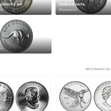
centro y sur
América norte
os
86 productos
os
MOSTRANDO 65–