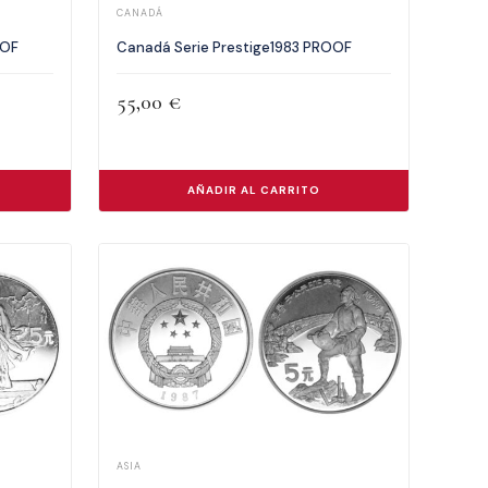
CANADÁ
OOF
Canadá Serie Prestige1983 PROOF
55,00
€
AÑADIR AL CARRITO
ASIA