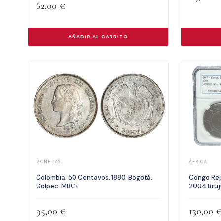
62,00
€
AÑADIR AL CARRITO
MONEDAS
ÁFRICA
Colombia. 50 Centavos. 1880. Bogotá.
Congo Rep
Golpec. MBC+
2004 Brúj
95,00
€
130,00