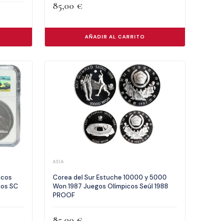
85,00
€
AÑADIR AL CARRITO
ASIA
ncos
Corea del Sur Estuche 10000 y 5000
ños SC
Won 1987 Juegos Olímpicos Seúl 1988
PROOF
85,00
€