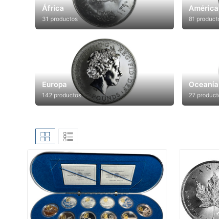
África
América 
31 productos
81 product
Europa
Oceanía
142 productos
27 product