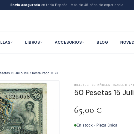
Envío asegurado
en toda España · Más de 45 años de experiencia
LLAS
LIBROS
ACCESORIOS
BLOG
NOVED
esetas 15 Julio 1907 Restaurado MBC
BILLETES · ESPAÑOLES · ISABEL II-2ª
50 Pesetas 15 Ju
65,00
€
En stock · Pieza única