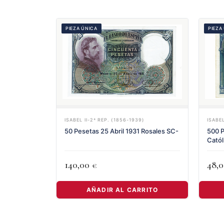
PIEZA ÚNICA
PIEZA
ISABEL II-2ª REP. (1856-1939)
ISABEL
50 Pesetas 25 Abril 1931 Rosales SC-
500 P
Cató
140,00
48,
€
AÑADIR AL CARRITO