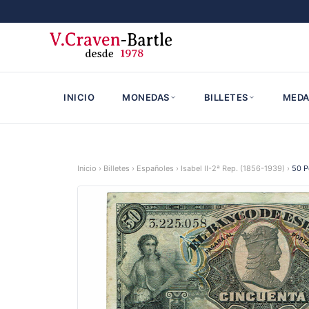
INICIO
MONEDAS
BILLETES
MEDA
Inicio
›
Billetes
›
Españoles
›
Isabel II-2ª Rep. (1856-1939)
›
50 P