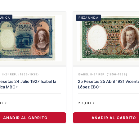
 ÚNICA
PIEZA ÚNICA
 II-2ª REP. (1856-1939)
ISABEL II-2ª REP. (1856-1939)
esetas 24 Julio 1927 Isabel la
25 Pesetas 25 Abril 1931 Vicent
lica MBC+
López EBC-
00
20,00
€
€
AÑADIR AL CARRITO
AÑADIR AL CARRITO