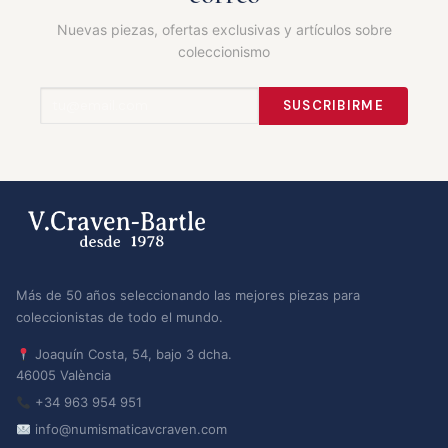
Nuevas piezas, ofertas exclusivas y artículos sobre
coleccionismo
SUSCRIBIRME
Más de 50 años seleccionando las mejores piezas para
coleccionistas de todo el mundo.
Joaquín Costa, 54, bajo 3 dcha.
46005 València
+34 963 954 951
info@numismaticavcraven.com