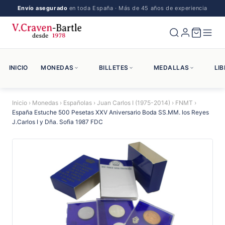
Envío asegurado
en toda España · Más de 45 años de experiencia
INICIO
MONEDAS
BILLETES
MEDALLAS
LI
Inicio
›
Monedas
›
Españolas
›
Juan Carlos I (1975-2014)
›
FNMT
›
España Estuche 500 Pesetas XXV Aniversario Boda SS.MM. los Reyes
J.Carlos I y Dña. Sofia 1987 FDC