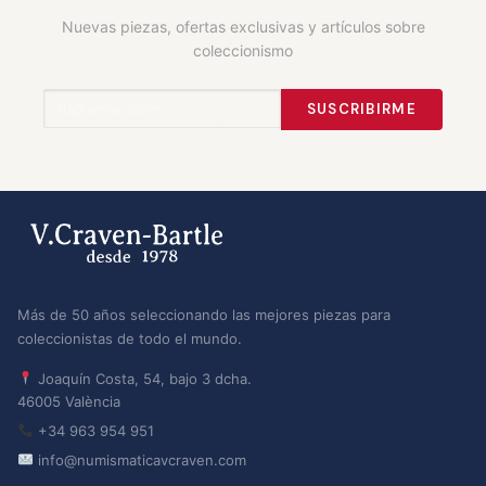
Nuevas piezas, ofertas exclusivas y artículos sobre
coleccionismo
SUSCRIBIRME
Más de 50 años seleccionando las mejores piezas para
coleccionistas de todo el mundo.
Joaquín Costa, 54, bajo 3 dcha.
46005 València
+34 963 954 951
info@numismaticavcraven.com