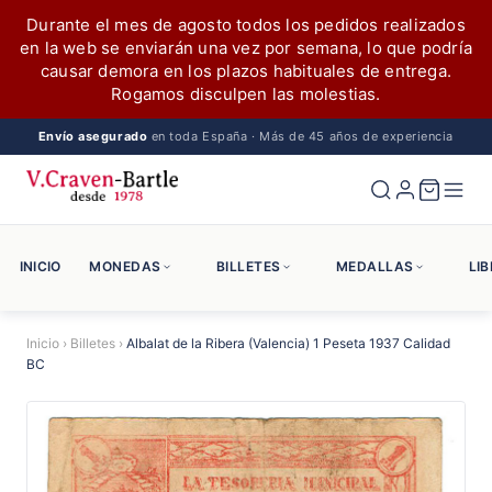
Durante el mes de agosto todos los pedidos realizados
en la web se enviarán una vez por semana, lo que podría
causar demora en los plazos habituales de entrega.
Rogamos disculpen las molestias.
Envío asegurado
en toda España · Más de 45 años de experiencia
INICIO
MONEDAS
BILLETES
MEDALLAS
LI
Inicio
›
Billetes
›
Albalat de la Ribera (Valencia) 1 Peseta 1937 Calidad
BC