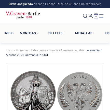
Envío asegurado
en toda España · Más de 45 años de experiencia
INICIO
MONEDAS
BILLETES
MEDALLAS
LI
Inicio
›
Monedas
›
Extranjeras
›
Europa
›
Alemania, Austria
›
Alemania 5
Marcos 2025 Germania PROOF