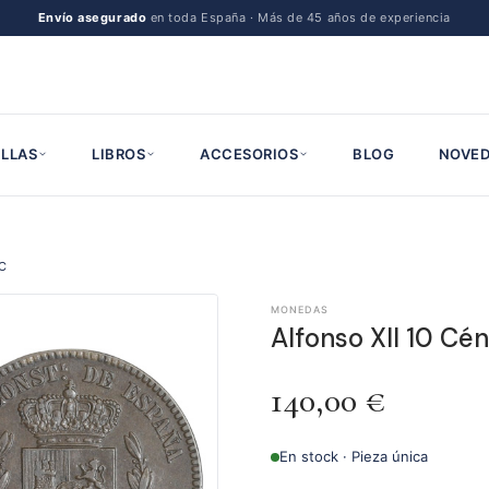
Envío asegurado
en toda España · Más de 45 años de experiencia
LLAS
LIBROS
ACCESORIOS
BLOG
NOVED
BC
MONEDAS
Alfonso XII 10 C
140,00
€
En stock · Pieza única