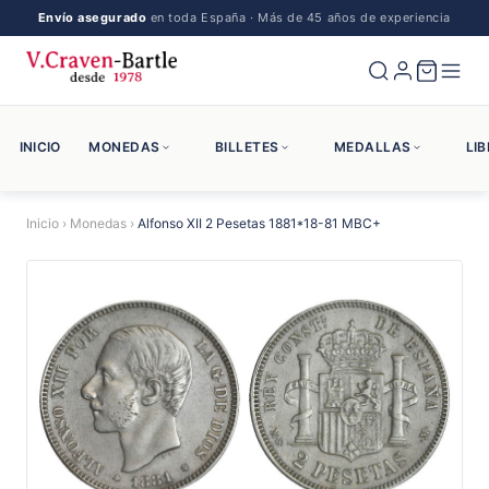
Envío asegurado
en toda España · Más de 45 años de experiencia
INICIO
MONEDAS
BILLETES
MEDALLAS
LI
Inicio
›
Monedas
›
Alfonso XII 2 Pesetas 1881*18-81 MBC+