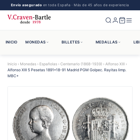
Envío asegurado
en toda España · Más de 45 años de experiencia
INICIO
MONEDAS
BILLETES
MEDALLAS
LI
Inicio
›
Monedas
›
Españolas
›
Centenario (1868-1939)
›
Alfonso XIII
›
Alfonso XIII 5 Pesetas 1891*18-91 Madrid PGM Golpec. Rayitas limp.
MBC+