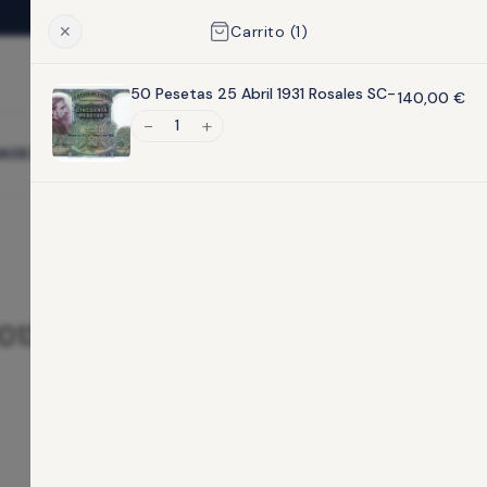
✕
Carrito (
1
)
1
50 Pesetas 25 Abril 1931 Rosales SC-
140,00
€
1
ADES
CONTACTO
r 2013 Canguro PROOF