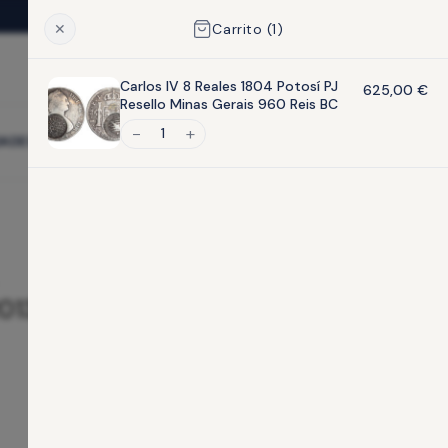
✕
Carrito (
1
)
1
Carlos IV 8 Reales 1804 Potosí PJ
625,00
€
Resello Minas Gerais 960 Reis BC
1
ADES
CONTACTO
r 2013 Canguro PROOF