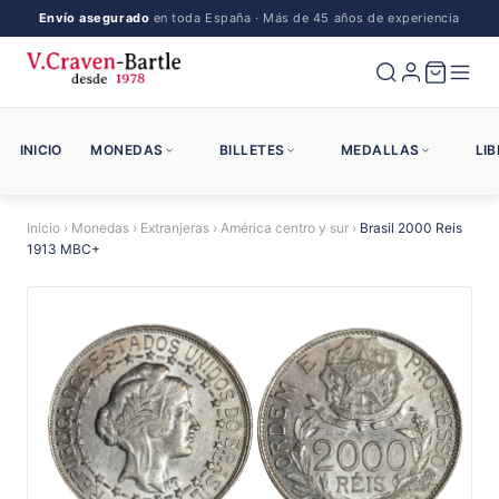
Envío asegurado
en toda España · Más de 45 años de experiencia
INICIO
MONEDAS
BILLETES
MEDALLAS
LI
Inicio
›
Monedas
›
Extranjeras
›
América centro y sur
›
Brasil 2000 Reis
1913 MBC+