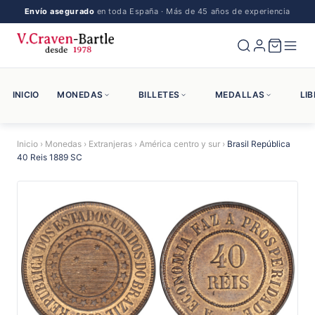
Envío asegurado
en toda España · Más de 45 años de experiencia
INICIO
MONEDAS
BILLETES
MEDALLAS
LI
Inicio
›
Monedas
›
Extranjeras
›
América centro y sur
›
Brasil República
40 Reis 1889 SC