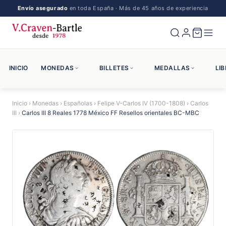
Envío asegurado
en toda España · Más de 45 años de experiencia
INICIO
MONEDAS
BILLETES
MEDALLAS
LI
Inicio
›
Monedas
›
Españolas
›
Felipe V-Carlos IV (1700-1808)
›
Carlos
III
›
Carlos III 8 Reales 1778 México FF Resellos orientales BC-MBC