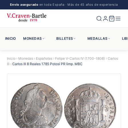
Envío asegurado
en toda España · Más de 45 años de experiencia
INICIO
MONEDAS
BILLETES
MEDALLAS
LI
Inicio
›
Monedas
›
Españolas
›
Felipe V-Carlos IV (1700-1808)
›
Carlos
III
›
Carlos III 8 Reales 1785 Potosí PR limp. MBC