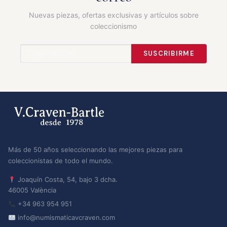
Nuevas piezas, ofertas exclusivas y artículos sobre
coleccionismo
SUSCRIBIRME
Más de 50 años seleccionando las mejores piezas para
coleccionistas de todo el mundo.
Joaquín Costa, 54, bajo 3 dcha.
46005 València
+34 963 954 951
info@numismaticavcraven.com