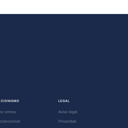
CCIONISMO
LEGAL
es somos
Aviso legal
coleccionar
Privacidad