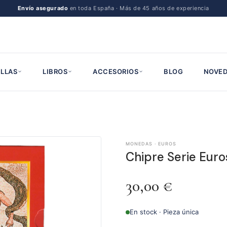
Envío asegurado
en toda España · Más de 45 años de experiencia
LLAS
LIBROS
ACCESORIOS
BLOG
NOVED
MONEDAS · EUROS
Chipre Serie Euro
30,00
€
En stock · Pieza única