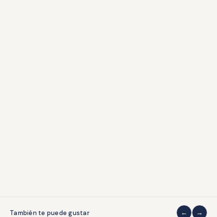
Formas de pago
Contacto
Grados de conservación
COLECCIONISMO
Quiénes somos
Sobre coleccionar
LEGAL
Aviso legal
Privacidad
Condiciones de venta
Cookies
También te puede gustar