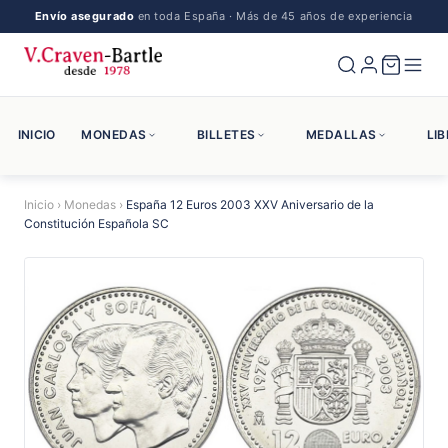
Envío asegurado
en toda España · Más de 45 años de experiencia
INICIO
MONEDAS
BILLETES
MEDALLAS
LI
Inicio
›
Monedas
›
España 12 Euros 2003 XXV Aniversario de la
Constitución Española SC