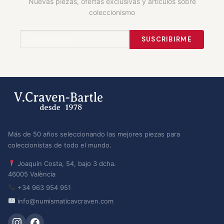
Nuevas piezas, ofertas exclusivas y artículos sobre
coleccionismo
SUSCRIBIRME
Más de 50 años seleccionando las mejores piezas para
coleccionistas de todo el mundo.
Joaquín Costa, 54, bajo 3 dcha.
46005 València
+34 963 954 951
info@numismaticavcraven.com