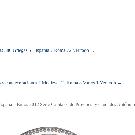
ras
386
Griegas
5
Hispania
7
Roma
72
Ver todo →
s y condecoraciones
7
Medieval
11
Roma
8
Varios
1
Ver todo →
España 5 Euros 2012 Serie Capitales de Provincia y Ciudades Autónom