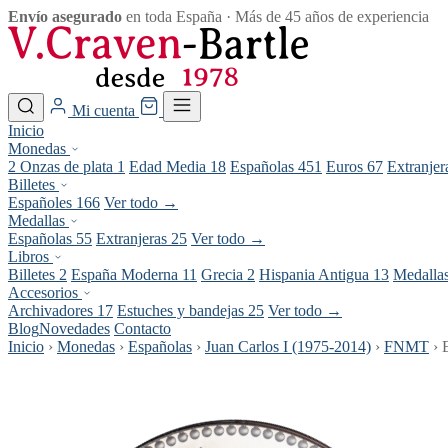
Envío asegurado
en toda España · Más de 45 años de experiencia
Mi cuenta
Inicio
Monedas
2 Onzas de plata
1
Edad Media
18
Españolas
451
Euros
67
Extranje
Billetes
Españoles
166
Ver todo →
Medallas
Españolas
55
Extranjeras
25
Ver todo →
Libros
Billetes
2
España Moderna
11
Grecia
2
Hispania Antigua
13
Medalla
Accesorios
Archivadores
17
Estuches y bandejas
25
Ver todo →
Blog
Novedades
Contacto
Inicio
›
Monedas
›
Españolas
›
Juan Carlos I (1975-2014)
›
FNMT
›