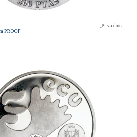
Pieza única
tura PROOF