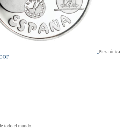
Pieza única
PROOF
de todo el mundo.