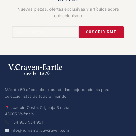
Nuevas piezas, ofertas exclusivas y artículos sobre
coleccionismo
SUSCRIBIRME
Más de 50 años seleccionando las mejores piezas para
coleccionistas de todo el mundo.
Joaquín Costa, 54, bajo 3 dcha.
46005 València
+34 963 954 951
info@numismaticavcraven.com