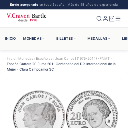
Envío asegurado
en toda España · Más de 45 años de experiencia
INICIO
MONEDAS
BILLETES
MEDALLAS
LI
Inicio
›
Monedas
›
Españolas
›
Juan Carlos I (1975-2014)
›
FNMT
›
España Cartera 20 Euros 2011 Centenario del Día Internacional de la
Mujer - Clara Campoamor SC