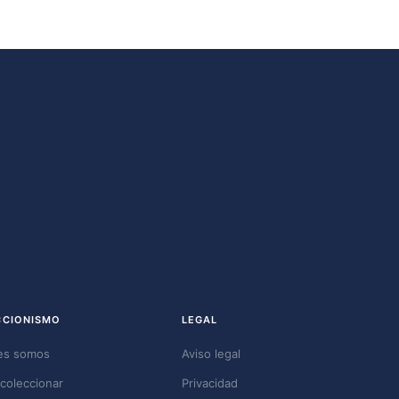
CCIONISMO
LEGAL
es somos
Aviso legal
coleccionar
Privacidad