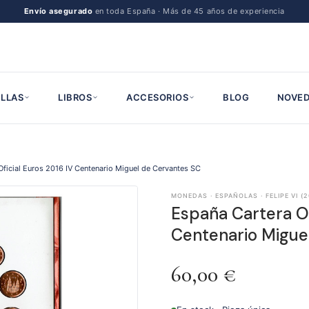
Envío asegurado
en toda España · Más de 45 años de experiencia
LLAS
LIBROS
ACCESORIOS
BLOG
NOVED
Oficial Euros 2016 IV Centenario Miguel de Cervantes SC
MONEDAS · ESPAÑOLAS · FELIPE VI (2
España Cartera Of
Centenario Migue
60,00
€