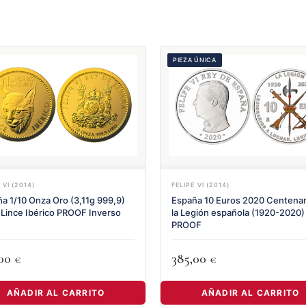
PIEZA ÚNICA
 VI (2014)
FELIPE VI (2014)
a 1/10 Onza Oro (3,11g 999,9)
España 10 Euros 2020 Centenar
Lince Ibérico PROOF Inverso
la Legión española (1920-2020)
PROOF
,00
385,00
€
€
AÑADIR AL CARRITO
AÑADIR AL CARRITO