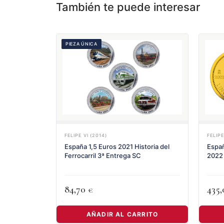
También te puede interesar
PIEZA ÚNICA
FELIPE VI (2014)
FELIPE
España 1,5 Euros 2021 Historia del
Españ
Ferrocarril 3ª Entrega SC
2022 
84,70
435
€
AÑADIR AL CARRITO