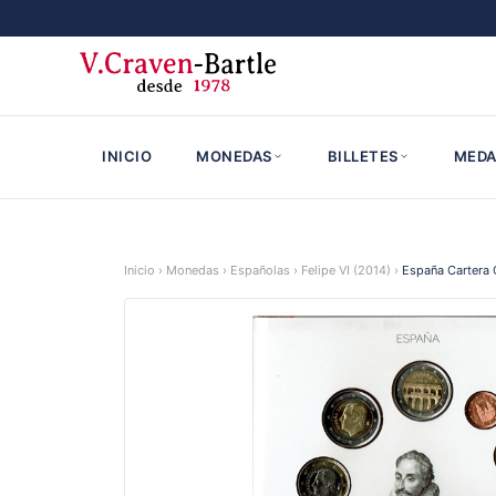
INICIO
MONEDAS
BILLETES
MEDA
Inicio
›
Monedas
›
Españolas
›
Felipe VI (2014)
›
España Cartera 