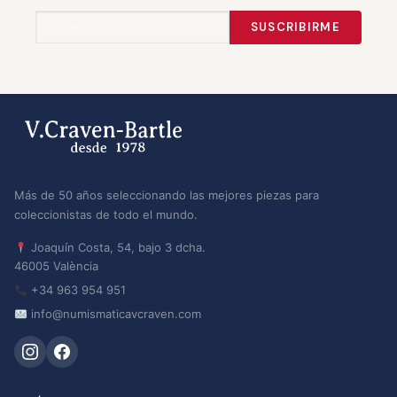
SUSCRIBIRME
Más de 50 años seleccionando las mejores piezas para
coleccionistas de todo el mundo.
Joaquín Costa, 54, bajo 3 dcha.
46005 València
+34 963 954 951
info@numismaticavcraven.com