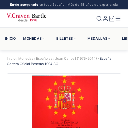
Envío asegurado
en toda España · Más de 45 años de experiencia
INICIO
MONEDAS
BILLETES
MEDALLAS
LI
Inicio
›
Monedas
›
Españolas
›
Juan Carlos I (1975-2014)
›
España
Cartera Oficial Pesetas 1994 SC