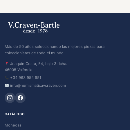
Más de 50 años seleccionando las mejores piezas para
coleccionistas de todo el mundo.
Joaquín Costa, 54, bajo 3 dcha.
46005 València
+34 963 954 951
info@numismaticavcraven.com
CATÁLOGO
Monedas