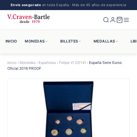
Envío asegurado
en toda España · Más de 45 años de experiencia
INICIO
MONEDAS
BILLETES
MEDALLAS
LI
Inicio
›
Monedas
›
Españolas
›
Felipe VI (2014)
›
España Serie Euros
Oficial 2016 PROOF