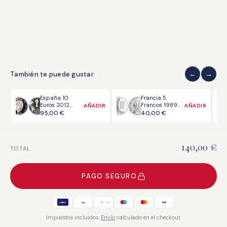
También te puede gustar
España 10
Francia 5
Euros 2012
Francos 1989
AÑADIR
AÑADIR
Copa Mundial
Centenario De la
95,00
€
40,00
€
FIFA Brasil 2014
Torre Eiffel
Rayitas PROOF
PROOF
140,00
€
TOTAL
PAGO SEGURO
VISA
Pay
Pay
AMEX
G
Impuestos incluidos.
Envío
calculado en el checkout.