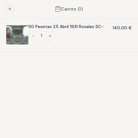
Garantía de autenticidad
✕
Carrito (
1
)
Embalaje numismático profesional
Pago seguro con Redsys (Visa, Mastercard)
50 Pesetas 25 Abril 1931 Rosales SC-
140,00
€
1
Descripción
10 Euros y Medio Dólar. Plata (925). 2019. Emisión
conmemorativa del 50 Aniversario de la llegada a la luna.
Calidad PROOF. Con caja, estuche y certificados.
También te puede interesar
PIEZA ÚNICA
PIEZA ÚNICA