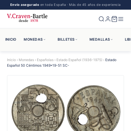
Envío asegurado
en toda España · Más de 45 años de experiencia
INICIO
MONEDAS
BILLETES
MEDALLAS
LI
Inicio
›
Monedas
›
Españolas
›
Estado Español (1936-1975)
›
Estado
Español 50 Céntimos 1949*19-51 SC-