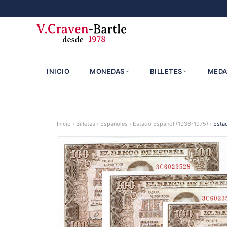
INICIO
MONEDAS
BILLETES
MEDA
Inicio
›
Billetes
›
Españoles
›
Estado Español (1936-1975)
›
Estad