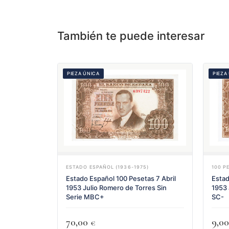
También te puede interesar
PIEZA ÚNICA
PIEZA
ESTADO ESPAÑOL (1936-1975)
100 P
Estado Español 100 Pesetas 7 Abril
Estad
1953 Julio Romero de Torres Sin
1953 
Serie MBC+
SC-
70,00
9,0
€