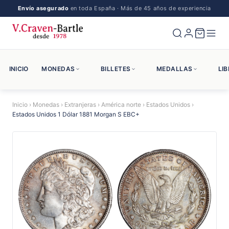
Envío asegurado
en toda España · Más de 45 años de experiencia
INICIO
MONEDAS
BILLETES
MEDALLAS
LI
Inicio
›
Monedas
›
Extranjeras
›
América norte
›
Estados Unidos
›
Estados Unidos 1 Dólar 1881 Morgan S EBC+