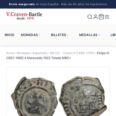
Envío asegurado
en toda España · Más de 45 años de experiencia
INICIO
MONEDAS
BILLETES
MEDALLAS
LI
Inicio
›
Monedas
›
Españolas
›
RR.CC. - Carlos II (1469-1700)
›
Felipe IV
(1621-1665) 4 Maravedís 1623 Toledo MBC+