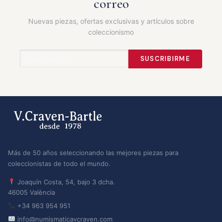
correo
Nuevas piezas, ofertas exclusivas y artículos sobre
coleccionismo
SUSCRIBIRME
Más de 50 años seleccionando las mejores piezas para
coleccionistas de todo el mundo.
Joaquín Costa, 54, bajo 3 dcha.
46005 València
+34 963 954 951
info@numismaticavcraven.com