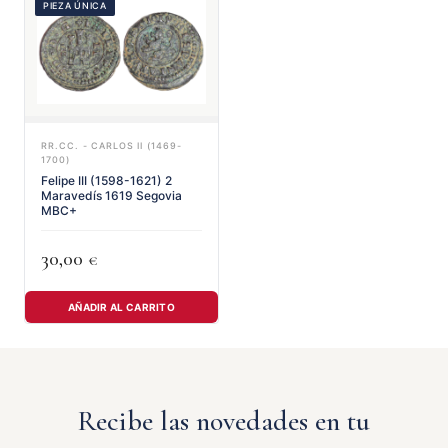
PIEZA ÚNICA
RR.CC. - CARLOS II (1469-
1700)
Felipe III (1598-1621) 2
Maravedís 1619 Segovia
MBC+
30,00
€
AÑADIR AL CARRITO
Recibe las novedades en tu