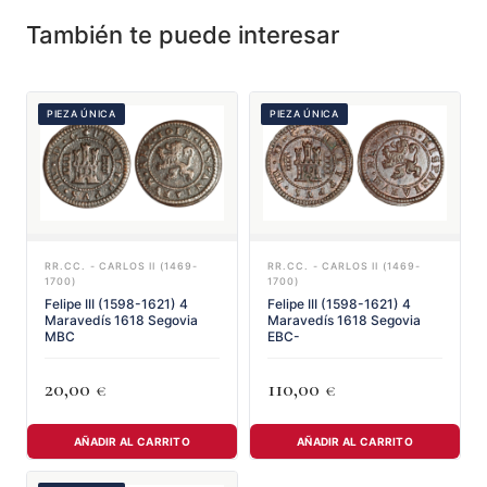
También te puede interesar
PIEZA ÚNICA
PIEZA ÚNICA
RR.CC. - CARLOS II (1469-
RR.CC. - CARLOS II (1469-
1700)
1700)
Felipe III (1598-1621) 4
Felipe III (1598-1621) 4
Maravedís 1618 Segovia
Maravedís 1618 Segovia
MBC
EBC-
20,00
110,00
€
€
AÑADIR AL CARRITO
AÑADIR AL CARRITO