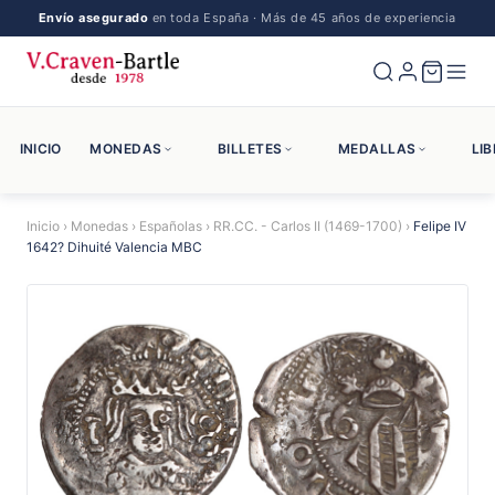
Envío asegurado
en toda España · Más de 45 años de experiencia
INICIO
MONEDAS
BILLETES
MEDALLAS
LI
Inicio
›
Monedas
›
Españolas
›
RR.CC. - Carlos II (1469-1700)
›
Felipe IV
1642? Dihuité Valencia MBC