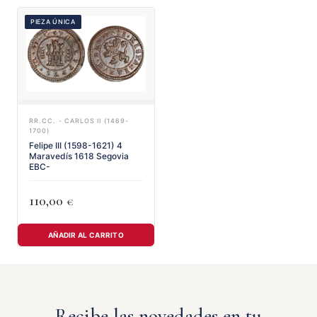
PIEZA ÚNICA
RR.CC. - CARLOS II (1469-
1700)
Felipe III (1598-1621) 4
Maravedís 1618 Segovia
EBC-
110,00
€
AÑADIR AL CARRITO
Recibe las novedades en tu