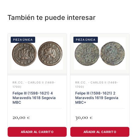
También te puede interesar
PIEZA ÚNICA
PIEZA ÚNICA
RR.CC. - CARLOS II (1469-
RR.CC. - CARLOS II (1469-
1700)
1700)
Felipe III (1598-1621) 4
Felipe III (1598-1621) 2
Maravedís 1618 Segovia
Maravedís 1619 Segovia
MBC
MBC+
20,00
30,00
€
€
AÑADIR AL CARRITO
AÑADIR AL CARRITO