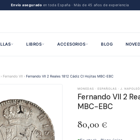
Envío asegurado
en toda España · Más de 45 años de experiencia
LLAS
LIBROS
ACCESORIOS
BLOG
NOVED
›
Fernando VII
›
Fernando VII 2 Reales 1812 Cádiz CI Hojitas MBC-EBC
MONEDAS · ESPAÑOLAS · J. NAPOLEÓN
Fernando VII 2 Rea
MBC-EBC
80,00
€