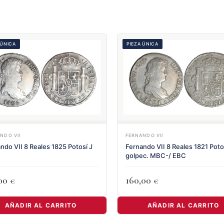
 ÚNICA
PIEZA ÚNICA
NDO VII
FERNANDO VII
ndo VII 8 Reales 1825 Potosí J
Fernando VII 8 Reales 1821 Poto
golpec. MBC-/ EBC
,00
160,00
€
€
AÑADIR AL CARRITO
AÑADIR AL CARRITO