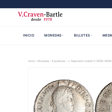
INICIO
MONEDAS
BILLETES
MEDA
Inicio
›
Monedas
›
Españolas
›
J. Napoleón-Isabel II (1808-1868)