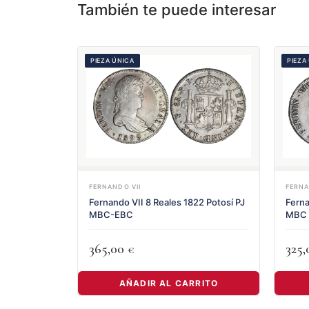
También te puede interesar
PIEZA ÚNICA
PIEZA
FERNANDO VII
FERNA
Fernando VII 8 Reales 1822 Potosí PJ
Ferna
MBC-EBC
MBC
365,00
325
€
AÑADIR AL CARRITO