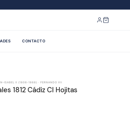
ADES
CONTACTO
-ISABEL II (1808-1868) · FERNANDO VII
les 1812 Cádiz CI Hojitas