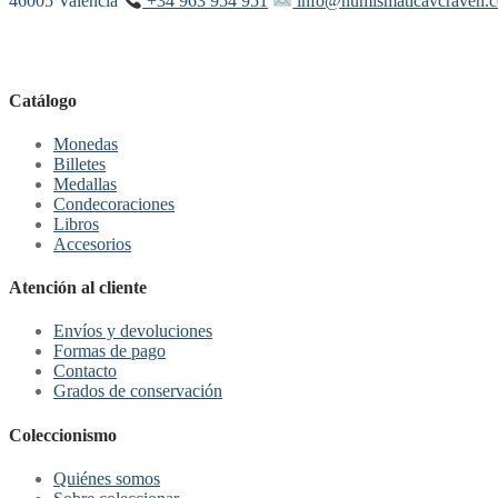
46005 València
+34 963 954 951
info@numismaticavcraven.
Catálogo
Monedas
Billetes
Medallas
Condecoraciones
Libros
Accesorios
Atención al cliente
Envíos y devoluciones
Formas de pago
Contacto
Grados de conservación
Coleccionismo
Quiénes somos