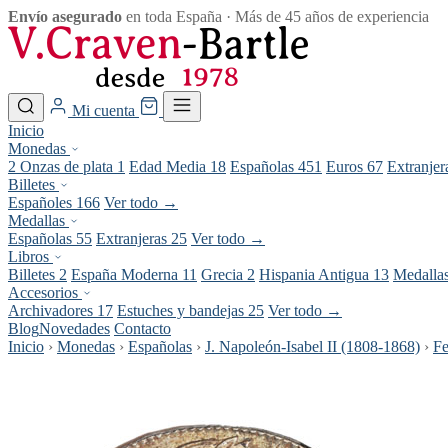
Envío asegurado
en toda España · Más de 45 años de experiencia
Mi cuenta
Inicio
Monedas
2 Onzas de plata
1
Edad Media
18
Españolas
451
Euros
67
Extranje
Billetes
Españoles
166
Ver todo →
Medallas
Españolas
55
Extranjeras
25
Ver todo →
Libros
Billetes
2
España Moderna
11
Grecia
2
Hispania Antigua
13
Medalla
Accesorios
Archivadores
17
Estuches y bandejas
25
Ver todo →
Blog
Novedades
Contacto
Inicio
›
Monedas
›
Españolas
›
J. Napoleón-Isabel II (1808-1868)
›
Fe