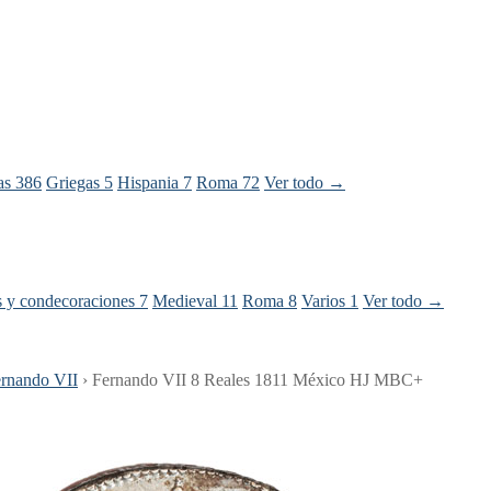
ras
386
Griegas
5
Hispania
7
Roma
72
Ver todo →
s y condecoraciones
7
Medieval
11
Roma
8
Varios
1
Ver todo →
rnando VII
›
Fernando VII 8 Reales 1811 México HJ MBC+