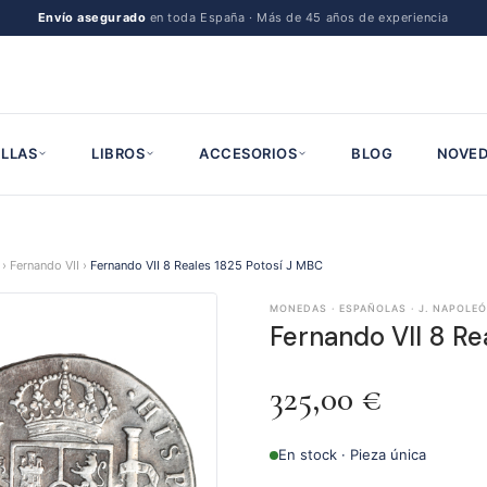
Envío asegurado
en toda España · Más de 45 años de experiencia
LLAS
LIBROS
ACCESORIOS
BLOG
NOVED
›
Fernando VII
›
Fernando VII 8 Reales 1825 Potosí J MBC
MONEDAS · ESPAÑOLAS · J. NAPOLEÓN
Fernando VII 8 Re
325,00
€
En stock · Pieza única