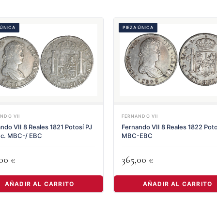
 ÚNICA
PIEZA ÚNICA
NDO VII
FERNANDO VII
ndo VII 8 Reales 1821 Potosí PJ
Fernando VII 8 Reales 1822 Poto
ec. MBC-/ EBC
MBC-EBC
,00
365,00
€
€
AÑADIR AL CARRITO
AÑADIR AL CARRITO