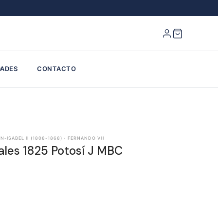
ADES
CONTACTO
-ISABEL II (1808-1868) · FERNANDO VII
ales 1825 Potosí J MBC