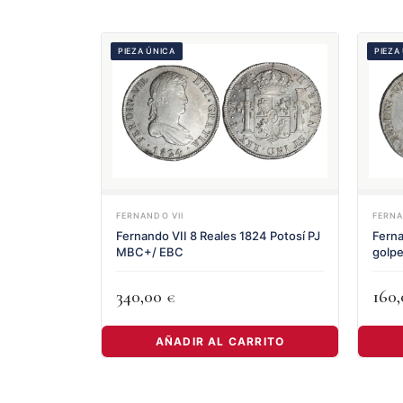
PIEZA ÚNICA
PIEZA
FERNANDO VII
FERNA
Fernando VII 8 Reales 1824 Potosí PJ
Ferna
MBC+/ EBC
golp
340,00
160
€
AÑADIR AL CARRITO