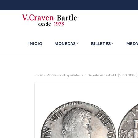
INICIO
MONEDAS
BILLETES
MEDA
Inicio
›
Monedas
›
Españolas
›
J. Napoleón-Isabel II (1808-1868)