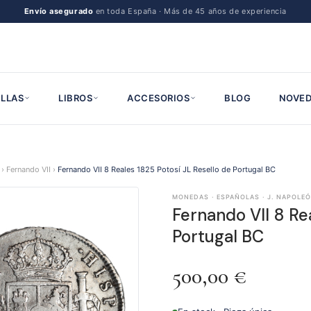
Envío asegurado
en toda España · Más de 45 años de experiencia
LLAS
LIBROS
ACCESORIOS
BLOG
NOVED
›
Fernando VII
›
Fernando VII 8 Reales 1825 Potosí JL Resello de Portugal BC
MONEDAS · ESPAÑOLAS · J. NAPOLEÓN
Fernando VII 8 Re
Portugal BC
500,00
€