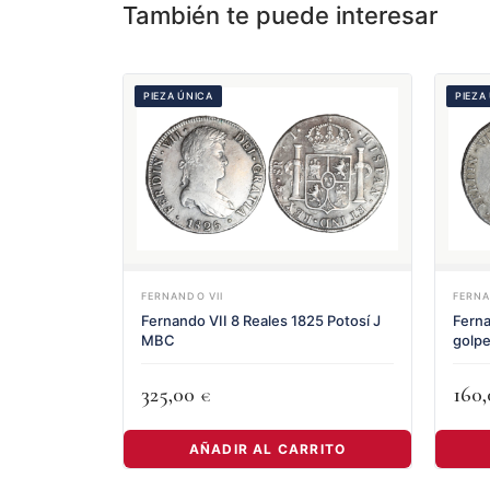
También te puede interesar
PIEZA ÚNICA
PIEZA
FERNANDO VII
FERNA
Fernando VII 8 Reales 1825 Potosí J
Ferna
MBC
golp
325,00
160
€
AÑADIR AL CARRITO