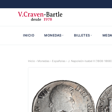
INICIO
MONEDAS
BILLETES
MEDA
Inicio
›
Monedas
›
Españolas
›
J. Napoleón-Isabel II (1808-1868)