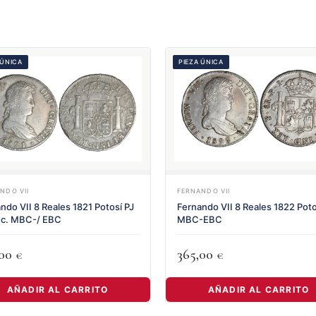
 ÚNICA
PIEZA ÚNICA
NDO VII
FERNANDO VII
ndo VII 8 Reales 1821 Potosí PJ
Fernando VII 8 Reales 1822 Poto
ec. MBC-/ EBC
MBC-EBC
,00
365,00
€
€
AÑADIR AL CARRITO
AÑADIR AL CARRITO