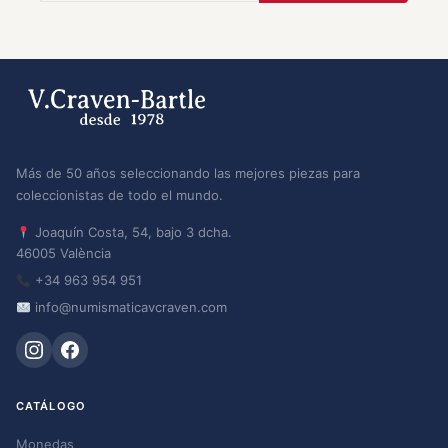
Más de 50 años seleccionando las mejores piezas para
coleccionistas de todo el mundo.
Joaquín Costa, 54, bajo 3 dcha.
46005 València
+34 963 954 951
info@numismaticavcraven.com
CATÁLOGO
Monedas