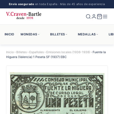
Envío asegurado
en toda España · Más de 45 años de experiencia
INICIO
MONEDAS
BILLETES
MEDALLAS
LI
Inicio
›
Billetes
›
Españoles
›
Emisiones locales (1936-1938)
›
Fuente la
Higuera (Valencia) 1 Peseta SF (1937) EBC