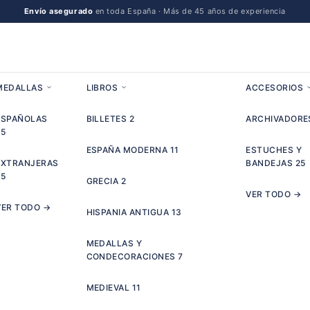
Envío asegurado
en toda España · Más de 45 años de experiencia
MEDALLAS
LIBROS
ACCESORIOS
ESPAÑOLAS
BILLETES
2
ARCHIVADOR
55
ESPAÑA MODERNA
11
ESTUCHES Y
EXTRANJERAS
BANDEJAS
25
25
GRECIA
2
VER TODO →
VER TODO →
HISPANIA ANTIGUA
13
MEDALLAS Y
CONDECORACIONES
7
MEDIEVAL
11