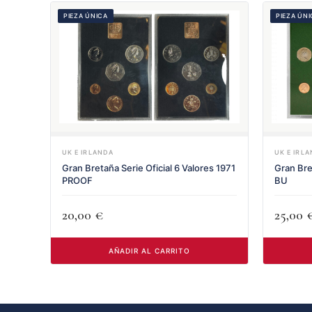
PIEZA ÚNICA
PIEZA ÚN
UK E IRLANDA
UK E IRL
Gran Bretaña Serie Oficial 6 Valores 1971
Gran Bre
PROOF
BU
20,00
€
25,00
AÑADIR AL CARRITO