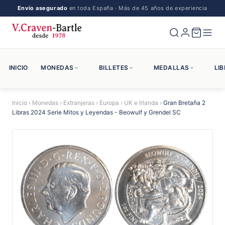
Envío asegurado
en toda España · Más de 45 años de experiencia
INICIO
MONEDAS
BILLETES
MEDALLAS
LI
Inicio
›
Monedas
›
Extranjeras
›
Europa
›
UK e Irlanda
›
Gran Bretaña 2
Libras 2024 Serie Mitos y Leyendas - Beowulf y Grendel SC