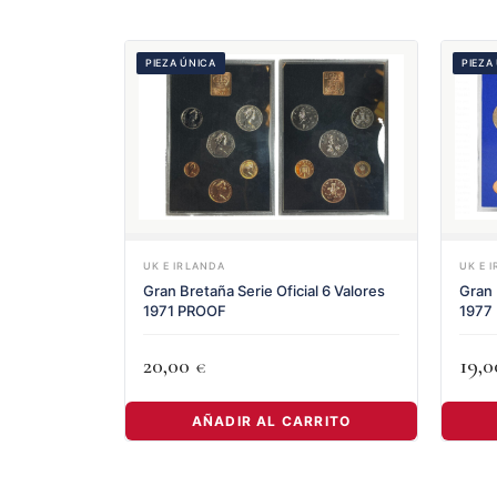
PIEZA ÚNICA
PIEZA
UK E IRLANDA
UK E 
Gran Bretaña Serie Oficial 6 Valores
Gran 
1971 PROOF
1977
20,00
19,
€
AÑADIR AL CARRITO