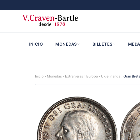
INICIO
MONEDAS
BILLETES
MEDA
Inicio
›
Monedas
›
Extranjeras
›
Europa
›
UK e Irlanda
›
Gran Bret