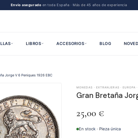
Envío asegurado
en toda España · Más de 45 años de experiencia
LLAS
LIBROS
ACCESORIOS
BLOG
NOVED
aña Jorge V 6 Peniques 1926 EBC
MONEDAS · EXTRANJERAS · EUROPA ·
Gran Bretaña Jor
25,00
€
En stock · Pieza única