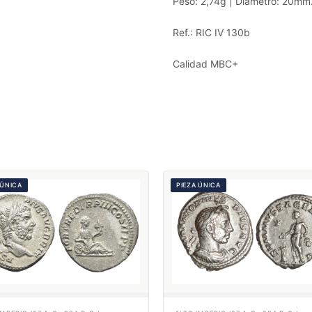
Peso: 2,74g | Diámetro: 20mm
Ref.: RIC IV 130b
Calidad MBC+
 ÚNICA
PIEZA ÚNICA