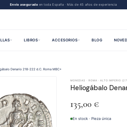
Envío asegurado
en toda España · Más de 45 años de experiencia
LLAS
LIBROS
ACCESORIOS
BLOG
NOVED
ogábalo Denario 218-222 d.C. Roma MBC+
MONEDAS · ROMA · ALTO IMPERIO (27
Heliogábalo Dena
135,00
€
En stock · Pieza única