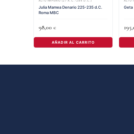
ALTO IMPERIO (27 A.C.-284 D.C.)
ALTO 
Julia Mamea Denario 225-235 d.C.
Geta 
Roma MBC
98,00
195
€
AÑADIR AL CARRITO