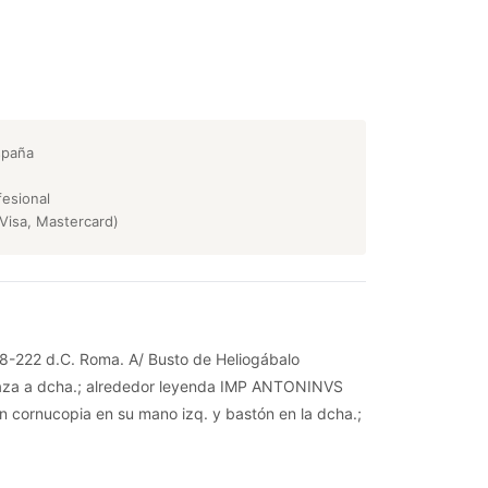
spaña
esional
Visa, Mastercard)
218-222 d.C. Roma. A/ Busto de Heliogábalo
raza a dcha.; alrededor leyenda IMP ANTONINVS
n cornucopia en su mano izq. y bastón en la dcha.;