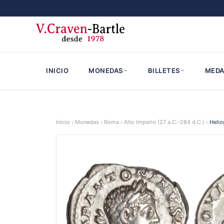
INICIO
MONEDAS
BILLETES
MEDA
Inicio
›
Monedas
›
Roma
›
Alto Imperio (27 a.C.-284 d.C.)
›
Heli