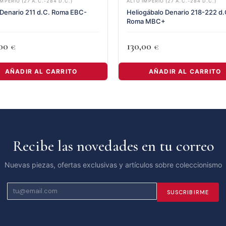
IMPERIO (27 A.C.-284 D.C.)
ALTO IMPERIO (27 A.C.-284 D.C.)
Denario 211 d.C. Roma EBC-
Heliogábalo Denario 218-222 d.
Roma MBC+
,00
130,00
€
€
AÑADIR AL CARRITO
AÑADIR AL CARRITO
Recibe las novedades en tu correo
Nuevas piezas, ofertas exclusivas y artículos sobre coleccionismo
SUSCRIBIRME