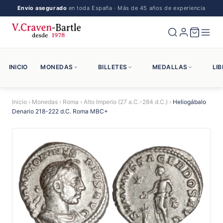
Envío asegurado
en toda España · Más de 45 años de experiencia
INICIO
MONEDAS
BILLETES
MEDALLAS
LI
Inicio
›
Monedas
›
Roma
›
Alto Imperio (27 a.C.-284 d.C.)
›
Heliogábalo
Denario 218-222 d.C. Roma MBC+