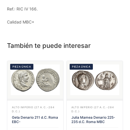
Ref.: RIC IV 166.
Calidad MBC+
También te puede interesar
PIEZA ÚNICA
PIEZA ÚNICA
ALTO IMPERIO (27 A.C.-284
ALTO IMPERIO (27 A.C.-284
D.C.)
D.C.)
Geta Denario 211 d.C. Roma
Julia Mamea Denario 225-
EBC-
235 d.C. Roma MBC