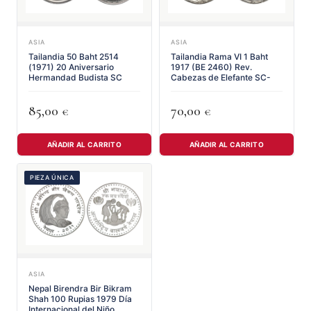
ASIA
ASIA
Tailandia 50 Baht 2514
Tailandia Rama VI 1 Baht
(1971) 20 Aniversario
1917 (BE 2460) Rev.
Hermandad Budista SC
Cabezas de Elefante SC-
85,00
70,00
€
€
AÑADIR AL CARRITO
AÑADIR AL CARRITO
PIEZA ÚNICA
ASIA
Nepal Birendra Bir Bikram
Shah 100 Rupias 1979 Día
Internacional del Niño