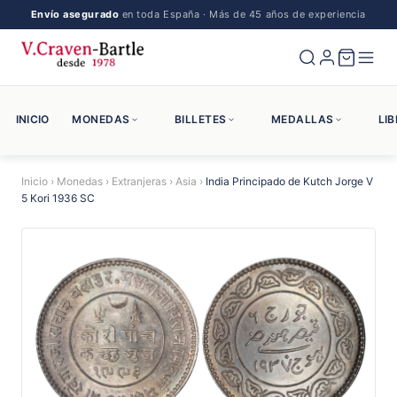
Envío asegurado
en toda España · Más de 45 años de experiencia
INICIO
MONEDAS
BILLETES
MEDALLAS
LI
Inicio
›
Monedas
›
Extranjeras
›
Asia
›
India Principado de Kutch Jorge V
5 Kori 1936 SC