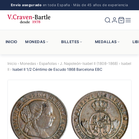
Envío asegurado
en toda España · Más de 45 años de experiencia
INICIO
MONEDAS
BILLETES
MEDALLAS
LI
Inicio
›
Monedas
›
Españolas
›
J. Napoleón-Isabel II (1808-1868)
›
Isabel
II
›
Isabel II 1/2 Céntimo de Escudo 1868 Barcelona EBC